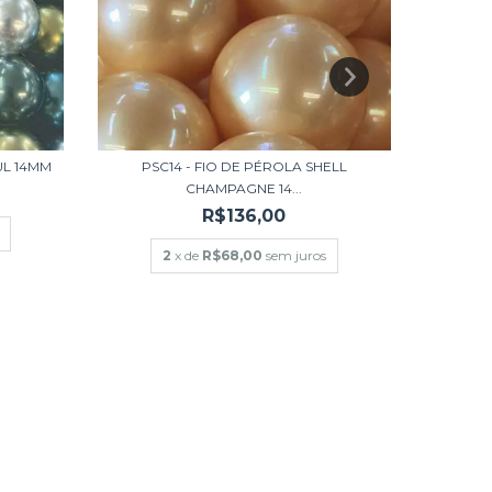
UL 14MM
PSC14 - FIO DE PÉROLA SHELL
PS14 -
CHAMPAGNE 14...
R$136,00
2
x de
R$68,00
sem juros