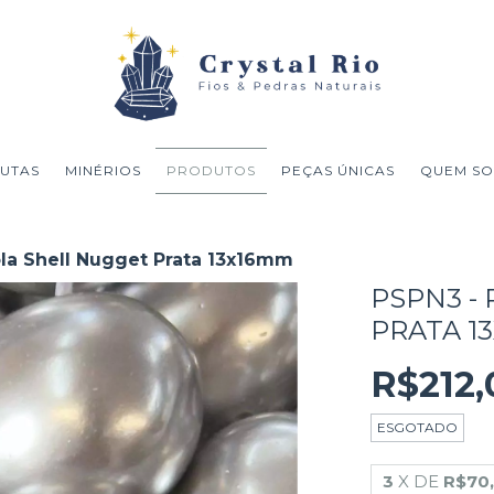
UTAS
MINÉRIOS
PRODUTOS
PEÇAS ÚNICAS
QUEM S
la Shell Nugget Prata 13x16mm
PSPN3 -
PRATA 1
R$212,
ESGOTADO
3
X DE
R$70