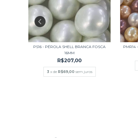
PS16 - PÉROLA SHELL BRANCA FOSCA
PMR14 
16MM
R$207,00
BARRIL
3
x de
R$69,00
sem juros
s