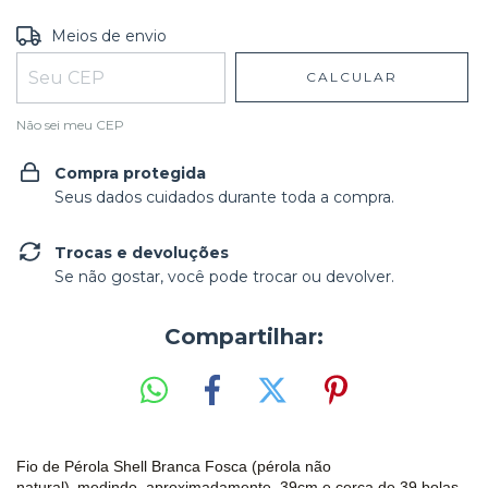
Entregas para o CEP:
ALTERAR CEP
Meios de envio
CALCULAR
Não sei meu CEP
Compra protegida
Seus dados cuidados durante toda a compra.
Trocas e devoluções
Se não gostar, você pode trocar ou devolver.
Compartilhar:
Fio de Pérola Shell
Branca Fosca (pérola não
,
natural)
medindo, aproximadamente, 39cm e cerca de 39 bolas