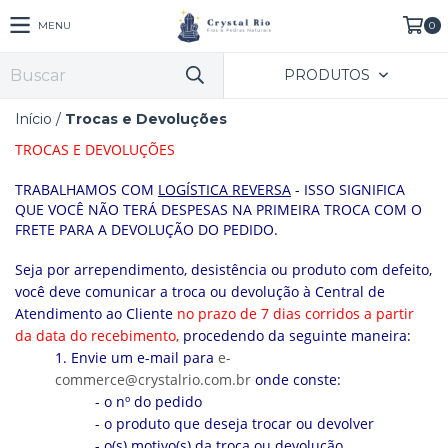
MENU
0
PRODUTOS
Início
/
Trocas e Devoluções
TROCAS E DEVOLUÇÕES
TRABALHAMOS COM
LOGÍSTICA REVERSA
- ISSO SIGNIFICA
QUE VOCÊ NÃO TERÁ DESPESAS NA PRIMEIRA TROCA COM O
FRETE PARA A DEVOLUÇÃO DO PEDIDO.
Seja por arrependimento, desistência ou produto com defeito,
você deve comunicar a troca ou devolução à Central de
Atendimento ao Cliente
no prazo de 7 dias corridos a partir
da data do recebimento
,
procedendo da seguinte maneira:
1. Envie um e-mail
para
e-
commerce@crystalrio.com.br
onde conste:
- o nº do pedido
- o produto que deseja trocar ou devolver
- o(s) motivo(s) da troca ou devolução