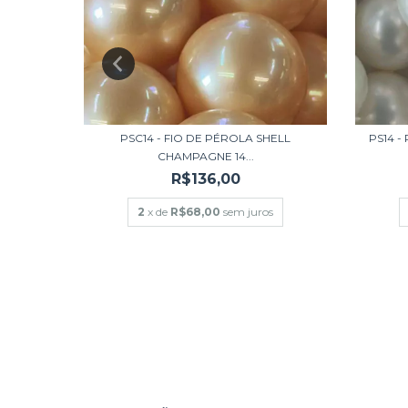
PSC14 - FIO DE PÉROLA SHELL
PS14 
CHAMPAGNE 14...
R$136,00
A GOTA
2
x de
R$68,00
sem juros
s