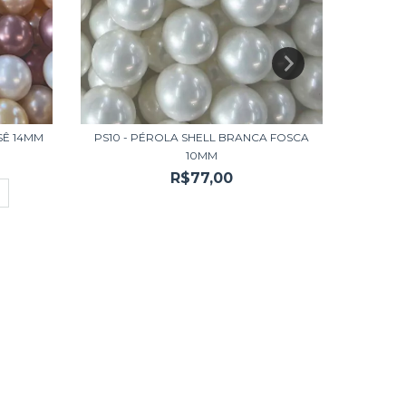
SÊ 14MM
PS10 - PÉROLA SHELL BRANCA FOSCA
PMA14 -
10MM
R$77,00