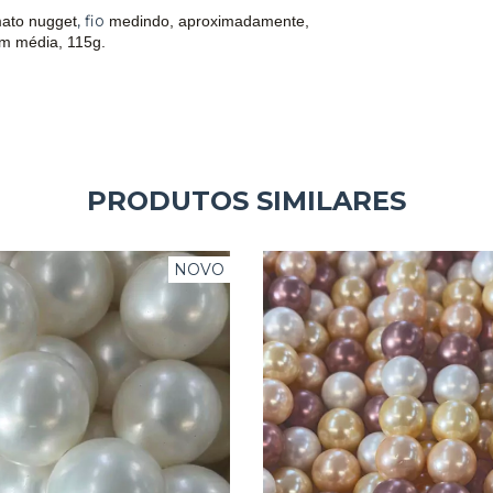
, fio
mato nugget
medindo, aproximadamente,
m média, 115g.
PRODUTOS SIMILARES
NOVO