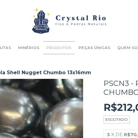
UTAS
MINÉRIOS
PRODUTOS
PEÇAS ÚNICAS
QUEM S
ola Shell Nugget Chumbo 13x16mm
PSCN3 -
CHUMBO
R$212,
ESGOTADO
3
X DE
R$70