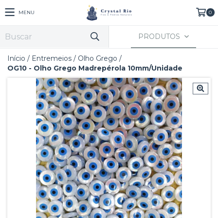
MENU
0
PRODUTOS
Início
/
Entremeios
/
Olho Grego
/
OG10 - Olho Grego Madrepérola 10mm/Unidade