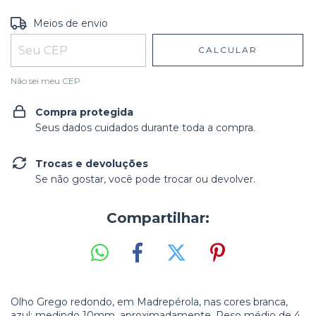
Entregas para o CEP:
ALTERAR CEP
Meios de envio
CALCULAR
Não sei meu CEP
Compra protegida
Seus dados cuidados durante toda a compra.
Trocas e devoluções
Se não gostar, você pode trocar ou devolver.
Compartilhar:
Olho Grego redondo
, em Madrepérola, nas cores branca,
azul; medindo 10
mm, aproximadamente
. Peso médio de 4